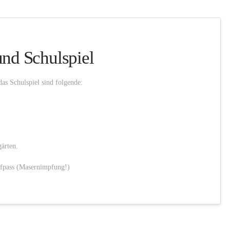
nd Schulspiel
as Schulspiel sind folgende:
ärten.
pfpass (Masernimpfung!)